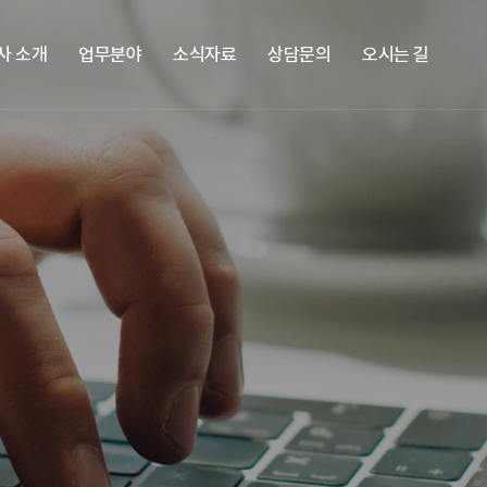
사 소개
업무분야
소식자료
상담문의
오시는 길
 소개
소송
자문
성공사례
상담안내
오시는 길
도시정비
후견
뉴스레터
상담신청
도산